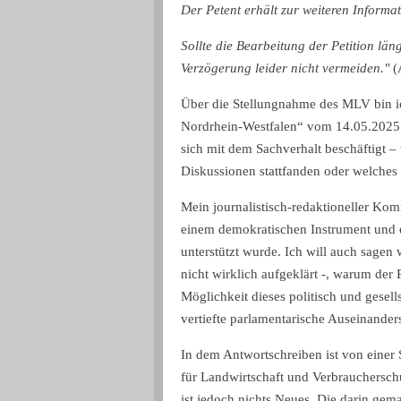
Der Petent erhält zur weiteren Inform
Sollte die Bearbeitung der Petition län
Verzögerung leider nicht vermeiden."
(A
Über die Stellungnahme des MLV bin ich
Nordrhein-Westfalen“ vom 14.05.2025. E
sich mit dem Sachverhalt beschäftigt 
Diskussionen stattfanden oder welches 
Mein journalistisch-redaktioneller Kom
einem demokratischen Instrument und e
unterstützt wurde. Ich will auch sagen
nicht wirklich aufgeklärt -, warum der
Möglichkeit dieses politisch und gesel
vertiefte parlamentarische Auseinande
In dem Antwortschreiben ist von eine
für Landwirtschaft und Verbrauchersch
ist jedoch nichts Neues. Die darin gem