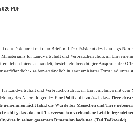
2025 PDF
bei dem Dokument mit dem Briefkopf Der Präsident des Landtags Nord
s Ministeriums für Landwirtschaft und Verbraucherschutz im Einverneh
entlichen Interesse handelt, besteht ein berechtigter Anspruch der Öffe
r veröffentlicht - selbstverständlich in anonymisierter Form und unter 
s für Landwirtschaft und Verbraucherschutz im Einvernehmen mit dem M
Meinung des Autors folgende:
Eine Politik, die zulässt, dass Tiere dera
de genommen nicht fähig die Würde für Menschen und Tiere nebeneina
sei richtig, dass das mit Tierversuchen verbundene Leid in irgendeiner
elty-free in seiner gesamten Dimension bedeutet. (Ted Tedkowski)