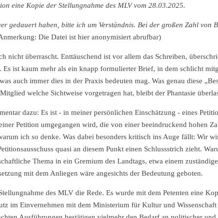
ation eine Kopie der Stellungnahme des MLV vom 28.03.2025.
ger gedauert haben, bitte ich um Verständnis. Bei der großen Zahl von B
nmerkung: Die Datei ist hier anonymisiert abrufbar)
 nicht überrascht. Enttäuschend ist vor allem das Schreiben, überschr
s ist kaum mehr als ein knapp formulierter Brief, in dem schlicht mitge
– was auch immer dies in der Praxis bedeuten mag. Was genau diese „Be
Mitglied welche Sichtweise vorgetragen hat, bleibt der Phantasie überl
mentar dazu: Es ist - in meiner persönlichen Einschätzung - eines Petit
iner Petition umgegangen wird, die von einer beeindruckend hohen Za
 warum ich so denke. Was dabei besonders kritisch ins Auge fällt: Wir w
 Petitionsausschuss quasi an diesem Punkt einen Schlussstrich zieht. W
lschaftliche Thema in ein Gremium des Landtags, etwa einem zuständige
rsetzung mit dem Anliegen wäre angesichts der Bedeutung geboten.
r Stellungnahme des MLV die Rede. Es wurde mit dem Petenten eine Kop
utz im Einvernehmen mit dem Ministerium für Kultur und Wissenschaft 
achten Ausführungen bestätigen vielmehr den Bedarf an politischer und