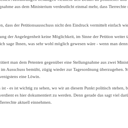
gnahme aus dem Ministerium verdeutlicht einmal mehr, dass Tierrechte 
, dass der Petitionsausschuss nicht den Eindruck vermittelt einfach w
ung der Angelegenheit keine Möglichkeit, im Sinne der Petition weiter t
 ich sage Ihnen, was sehr wohl möglich gewesen wäre - wenn man denn g
, zitiert man dem Petenten gegenüber eine Stellungnahme aus zwei Minist
n im Ausschuss bemüht, zügig wieder zur Tagesordnung überzugehen. M
wenigstens eine Löwin.
 ist - es ist wichtig zu sehen, wo wir an diesem Punkt politisch stehen
erdient es hier dokumentiert zu werden. Denn gerade das sagt viel darü
Tierrechte aktuell einnehmen.