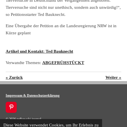
Tierversuche in Deutschland der Vergangenheit angehören.
Tierversuche sind nicht nur unethisch, sondern auch unwürdig!“,
so Petitionsstarter Ted Bauknecht.
Eine Übergabe der Petition an die Landesregierung NRW ist in
Kürze geplant
Artikel und Kontakt: Ted Bauknecht
Verwandte Themen:
ABGEFRÜHSTÜCKT
«
Zurück
Weiter
»
Impressum & Datenschutzerklärung
P
i
© 2026 tedkowski-journal
n
t
Diese Website verwendet Cookies, um Ihr Erlebnis zu