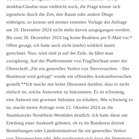
denkbar.Glaubte man vielleicht noch, die Frage könne sich
irgendwie durch die Zeit, den Raum oder andere Dinge
erübrigen, so konnte seit meiner erneuten Vorlage der Anfrage
am 20. Dezember 2024 nicht mehr davon ausgegangen werden.
Bis zum 30. Dezember 2024 lag keine Reaktion per E-Mail vor.*
Offen gesagt, ich hatte auch nicht (mehr) wirklich damit
gerechnet. Nun, wird sind ja auf der Erde, da fährt man
zweigleisig. Auf der Plattformseite von FragDenStaat unter der
Überschrift „Für ein generelles Verbot von Tierversuchen. - Der
Bundesrat wird gefragt“ wurde ein offizielles Auskunftsersuchen
gestellt.**Ich mache mir keine Illusionen darüber, dass es nicht
einfach ist, solche Antworten zu bekommen. Es ist schwierig,
eine Antwort mit gewisser Substanz zu erhalten. Wie schwierig es
ist, macht meine Anfrage vom 12. Oktober 2024 an die
Staatskanzlei Nordrhein-Westfalen deutlich. Ich hatte diese um
Erteilung einer Auskunft gebeten, ob es im Bundesrat derzeit
Bestrebungen oder Länderinitiativen für ein generelles Verbot
von Tierversuchen gibt. Wie positioniert sich dazu die Vertretung